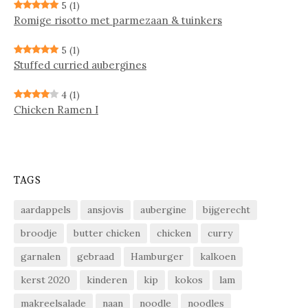
5
(1)
Ro­mi­ge ri­sot­to met par­me­zaan & tuin­kers
5
(1)
Stuffed curried aubergines
4
(1)
Chicken Ramen I
TAGS
aardappels
ansjovis
aubergine
bijgerecht
broodje
butter chicken
chicken
curry
garnalen
gebraad
Hamburger
kalkoen
kerst 2020
kinderen
kip
kokos
lam
makreelsalade
naan
noodle
noodles