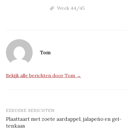
Week 44/45
Tom
Bekijk alle berichten door Tom →
EERDERE BERICHTEN
Berichtnavigatie
Plaat­taart met zoe­te aard­ap­pel, ja­la­peño en gei­
ten­kaas