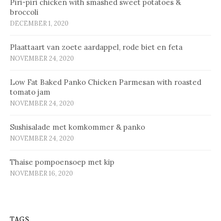
Piri-piri chicken with smashed sweet potatoes &
broccoli
DECEMBER 1, 2020
Plaat­taart van zoe­te aard­ap­pel, ro­de biet en fe­ta
NOVEMBER 24, 2020
Low Fat Baked Panko Chicken Parmesan with roasted
tomato jam
NOVEMBER 24, 2020
Sus­hi­sa­la­de met kom­kom­mer & pan­ko
NOVEMBER 24, 2020
Thaise pompoensoep met kip
NOVEMBER 16, 2020
TAGS