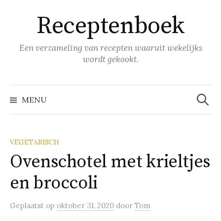
Naar
Receptenboek
inhoud
springen
Een verzameling van recepten waaruit wekelijks
wordt gekookt.
Zoeke
naar:
MENU
VEGETARISCH
Oven­scho­tel met kriel­tjes
en broc­co­li
Geplaatst
op
oktober 31, 2020
door
Tom