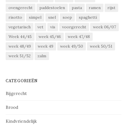
ovengerecht
paddestoelen
pasta
ramen
rijst
risotto
simpel
snel
soep
spaghetti
vegetarisch
vet
vis
voorgerecht
week 06/07
Week 44/45
week 45/46
week 47/48
week 48/49
week 49
week 49/50
week 50/51
week 51/52
zalm
CATEGORIEËN
Bijgerecht
Brood
Kindvriendelijk