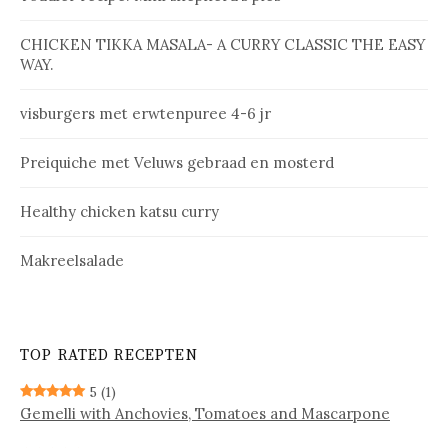
CHICKEN TIKKA MASALA- A CURRY CLASSIC THE EASY
WAY.
vis­bur­gers met erw­ten­pu­ree 4-6 jr
Prei­qui­che met Ve­luws ge­braad en mos­terd
Healthy chicken katsu curry
Makreelsalade
TOP RATED RECEPTEN
5
(1)
Gemelli with Anchovies, Tomatoes and Mascarpone