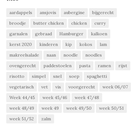
aardappels
ansjovis
aubergine
bijgerecht
broodje
butter chicken
chicken
curry
garnalen
gebraad
Hamburger
kalkoen
kerst 2020
kinderen
kip
kokos
lam
makreelsalade
naan
noodle
noodles
ovengerecht
paddestoelen
pasta
ramen
rijst
risotto
simpel
snel
soep
spaghetti
vegetarisch
vet
vis
voorgerecht
week 06/07
Week 44/45
week 45/46
week 47/48
week 48/49
week 49
week 49/50
week 50/51
week 51/52
zalm