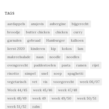
TAGS
aardappels
ansjovis
aubergine
bijgerecht
broodje
butter chicken
chicken
curry
garnalen
gebraad
Hamburger
kalkoen
kerst 2020
kinderen
kip
kokos
lam
makreelsalade
naan
noodle
noodles
ovengerecht
paddestoelen
pasta
ramen
rijst
risotto
simpel
snel
soep
spaghetti
vegetarisch
vet
vis
voorgerecht
week 06/07
Week 44/45
week 45/46
week 47/48
week 48/49
week 49
week 49/50
week 50/51
week 51/52
zalm