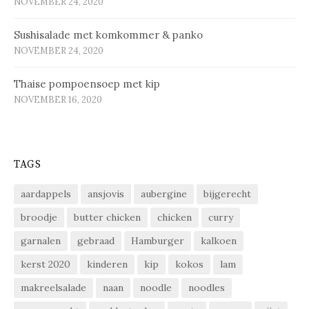
NOVEMBER 24, 2020
Sus­hi­sa­la­de met kom­kom­mer & pan­ko
NOVEMBER 24, 2020
Thaise pompoensoep met kip
NOVEMBER 16, 2020
TAGS
aardappels
ansjovis
aubergine
bijgerecht
broodje
butter chicken
chicken
curry
garnalen
gebraad
Hamburger
kalkoen
kerst 2020
kinderen
kip
kokos
lam
makreelsalade
naan
noodle
noodles