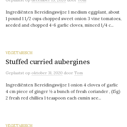
Geplaatst
op
december 15, 2020
door
Tom
Ingrediënten Bereidingswijze 1 medium eggplant, about
1 pound 1 1/2 cups chopped sweet onion 3 vine tomatoes,
seeded and chopped 4-6 garlic cloves, minced 1/4 c...
VEGETARISCH
Stuffed curried aubergines
Geplaatst
op
oktober 31, 2020
door
Tom
Ingrediënten Bereidingswijze 1 onion 4 cloves of garlic
4 cm piece of ginger ½ a bunch of fresh coriander , (15g)
2 fresh red chillies 1 teaspoon each cumin see...
VEGETARISCH