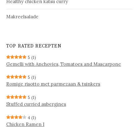
Healthy chicken katsu curry
Makreelsalade
TOP RATED RECEPTEN
5
(1)
Gemelli with Anchovies, Tomatoes and Mascarpone
5
(1)
Ro­mi­ge ri­sot­to met par­me­zaan & tuin­kers
5
(1)
Stuffed curried aubergines
4
(1)
Chicken Ramen I