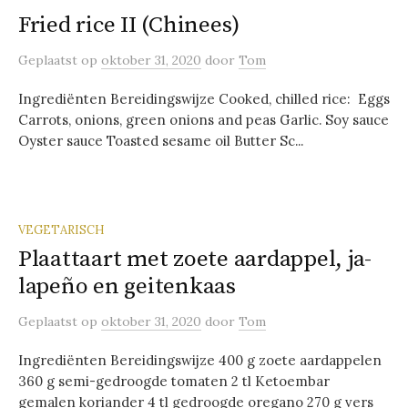
Fried rice II (Chinees)
Geplaatst
op
oktober 31, 2020
door
Tom
Ingrediënten Bereidingswijze Cooked, chilled rice: Eggs
Carrots, onions, green onions and peas Garlic. Soy sauce
Oyster sauce Toasted sesame oil Butter Sc...
VEGETARISCH
Plaat­taart met zoe­te aard­ap­pel, ja­
la­peño en gei­ten­kaas
Geplaatst
op
oktober 31, 2020
door
Tom
Ingrediënten Bereidingswijze 400 g zoete aardappelen
360 g semi-gedroogde tomaten 2 tl Ketoembar
gemalen koriander 4 tl gedroogde oregano 270 g vers