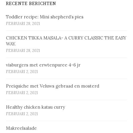
RECENTE BERICHTEN
Toddler recipe: Mini shepherd’s pies
FEBRUARI 28, 2021
CHICKEN TIKKA MASALA- A CURRY CLASSIC THE EASY
WAY.
FEBRUARI 28, 2021
vis­bur­gers met erw­ten­pu­ree 4-6 jr
FEBRUARI 2, 2021
Prei­qui­che met Ve­luws ge­braad en mos­terd
FEBRUARI 2, 2021
Healthy chicken katsu curry
FEBRUARI 2, 2021
Makreelsalade