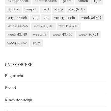
ovengerecht
paddestoelen
pasta
ramen
rijst
risotto
simpel
snel
soep
spaghetti
vegetarisch
vet
vis
voorgerecht
week 06/07
Week 44/45
week 45/46
week 47/48
week 48/49
week 49
week 49/50
week 50/51
week 51/52
zalm
CATEGORIEËN
Bijgerecht
Brood
Kindvriendelijk