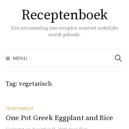
Naar
Receptenboek
inhoud
springen
Een verzameling van recepten waaruit wekelijks
wordt gekookt.
Zoeke
naar:
MENU
Tag:
vegetarisch
VEGETARISCH
One Pot Greek Eggplant and Rice