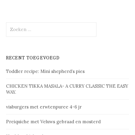
Zoeken
naar:
RECENT TOEGEVOEGD
Toddler recipe: Mini shepherd’s pies
CHICKEN TIKKA MASALA- A CURRY CLASSIC THE EASY
WAY.
vis­bur­gers met erw­ten­pu­ree 4-6 jr
Prei­qui­che met Ve­luws ge­braad en mos­terd