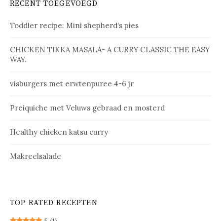
RECENT TOEGEVOEGD
Toddler recipe: Mini shepherd’s pies
CHICKEN TIKKA MASALA- A CURRY CLASSIC THE EASY
WAY.
vis­bur­gers met erw­ten­pu­ree 4-6 jr
Prei­qui­che met Ve­luws ge­braad en mos­terd
Healthy chicken katsu curry
Makreelsalade
TOP RATED RECEPTEN
5
(1)