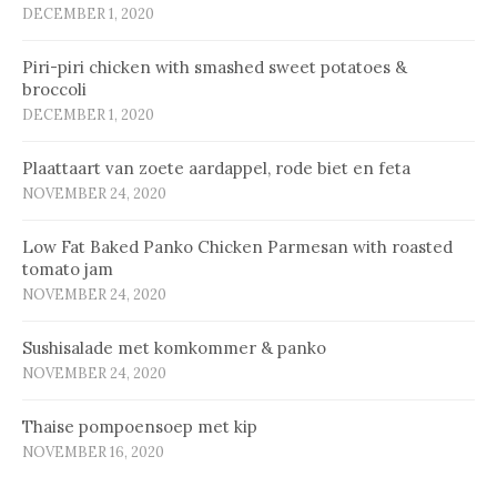
DECEMBER 1, 2020
Piri-piri chicken with smashed sweet potatoes &
broccoli
DECEMBER 1, 2020
Plaat­taart van zoe­te aard­ap­pel, ro­de biet en fe­ta
NOVEMBER 24, 2020
Low Fat Baked Panko Chicken Parmesan with roasted
tomato jam
NOVEMBER 24, 2020
Sus­hi­sa­la­de met kom­kom­mer & pan­ko
NOVEMBER 24, 2020
Thaise pompoensoep met kip
NOVEMBER 16, 2020