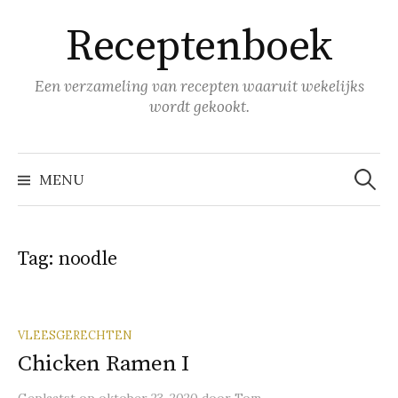
Naar
Receptenboek
inhoud
springen
Een verzameling van recepten waaruit wekelijks
wordt gekookt.
Zoeke
naar:
MENU
Tag:
noodle
VLEESGERECHTEN
Chicken Ramen I