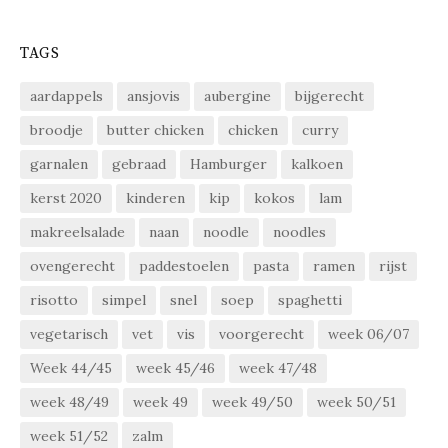
TAGS
aardappels
ansjovis
aubergine
bijgerecht
broodje
butter chicken
chicken
curry
garnalen
gebraad
Hamburger
kalkoen
kerst 2020
kinderen
kip
kokos
lam
makreelsalade
naan
noodle
noodles
ovengerecht
paddestoelen
pasta
ramen
rijst
risotto
simpel
snel
soep
spaghetti
vegetarisch
vet
vis
voorgerecht
week 06/07
Week 44/45
week 45/46
week 47/48
week 48/49
week 49
week 49/50
week 50/51
week 51/52
zalm