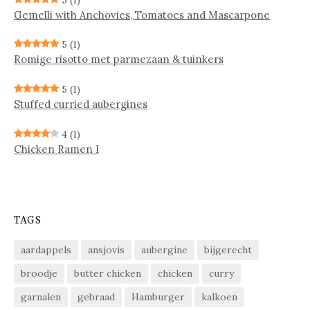
Gemelli with Anchovies, Tomatoes and Mascarpone
5
(1)
Ro­mi­ge ri­sot­to met par­me­zaan & tuin­kers
5
(1)
Stuffed curried aubergines
4
(1)
Chicken Ramen I
TAGS
aardappels
ansjovis
aubergine
bijgerecht
broodje
butter chicken
chicken
curry
garnalen
gebraad
Hamburger
kalkoen