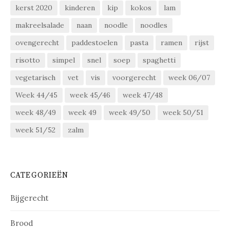
kerst 2020
kinderen
kip
kokos
lam
makreelsalade
naan
noodle
noodles
ovengerecht
paddestoelen
pasta
ramen
rijst
risotto
simpel
snel
soep
spaghetti
vegetarisch
vet
vis
voorgerecht
week 06/07
Week 44/45
week 45/46
week 47/48
week 48/49
week 49
week 49/50
week 50/51
week 51/52
zalm
CATEGORIEËN
Bijgerecht
Brood