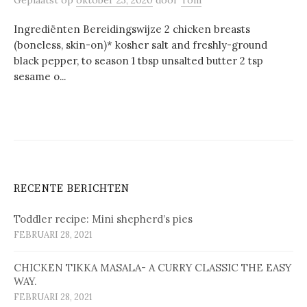
Geplaatst
op
oktober 23, 2020
door
Tom
Ingrediënten Bereidingswijze 2 chicken breasts
(boneless, skin-on)* kosher salt and freshly-ground
black pepper, to season 1 tbsp unsalted butter 2 tsp
sesame o...
RECENTE BERICHTEN
Toddler recipe: Mini shepherd’s pies
FEBRUARI 28, 2021
CHICKEN TIKKA MASALA- A CURRY CLASSIC THE EASY
WAY.
FEBRUARI 28, 2021