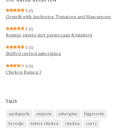
TOP RATED RECEPTEN
5
(1)
Gemelli with Anchovies, Tomatoes and Mascarpone
5
(1)
Ro­mi­ge ri­sot­to met par­me­zaan & tuin­kers
5
(1)
Stuffed curried aubergines
4
(1)
Chicken Ramen I
TAGS
aardappels
ansjovis
aubergine
bijgerecht
broodje
butter chicken
chicken
curry