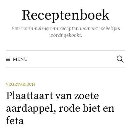
Naar
Receptenboek
inhoud
springen
Een verzameling van recepten waaruit wekelijks
wordt gekookt.
Zoeke
naar:
MENU
VEGETARISCH
Plaat­taart van zoe­te
aard­ap­pel, ro­de biet en
fe­ta