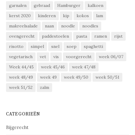
garnalen
gebraad
Hamburger
kalkoen
kerst 2020
kinderen
kip
kokos
lam
makreelsalade
naan
noodle
noodles
ovengerecht
paddestoelen
pasta
ramen
rijst
risotto
simpel
snel
soep
spaghetti
vegetarisch
vet
vis
voorgerecht
week 06/07
Week 44/45
week 45/46
week 47/48
week 48/49
week 49
week 49/50
week 50/51
week 51/52
zalm
CATEGORIEËN
Bijgerecht