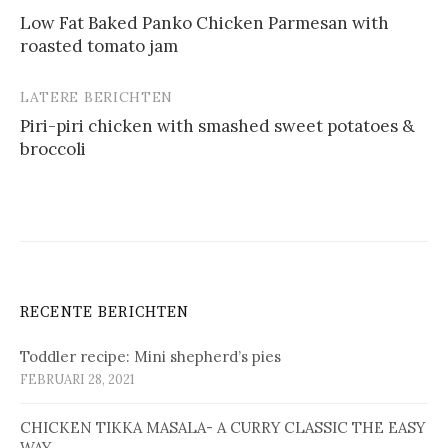
Berichtnavigatie
Low Fat Baked Panko Chicken Parmesan with
roasted tomato jam
LATERE BERICHTEN
Piri-piri chicken with smashed sweet potatoes &
broccoli
RECENTE BERICHTEN
Toddler recipe: Mini shepherd’s pies
FEBRUARI 28, 2021
CHICKEN TIKKA MASALA- A CURRY CLASSIC THE EASY
WAY.