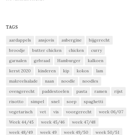
TAGS
aardappels
ansjovis
aubergine
bijgerecht
broodje
butter chicken
chicken
curry
garnalen
gebraad
Hamburger
kalkoen
kerst 2020
kinderen
kip
kokos
lam
makreelsalade
naan
noodle
noodles
ovengerecht
paddestoelen
pasta
ramen
rijst
risotto
simpel
snel
soep
spaghetti
vegetarisch
vet
vis
voorgerecht
week 06/07
Week 44/45
week 45/46
week 47/48
week 48/49
week 49
week 49/50
week 50/51