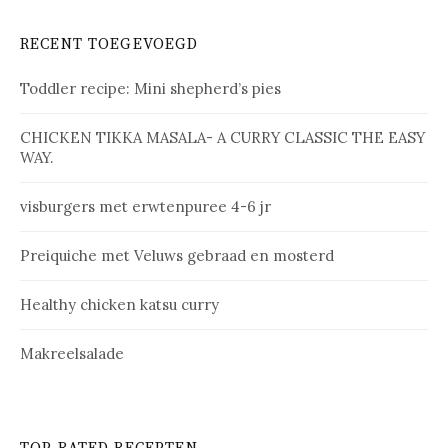
RECENT TOEGEVOEGD
Toddler recipe: Mini shepherd’s pies
CHICKEN TIKKA MASALA- A CURRY CLASSIC THE EASY
WAY.
vis­bur­gers met erw­ten­pu­ree 4-6 jr
Prei­qui­che met Ve­luws ge­braad en mos­terd
Healthy chicken katsu curry
Makreelsalade