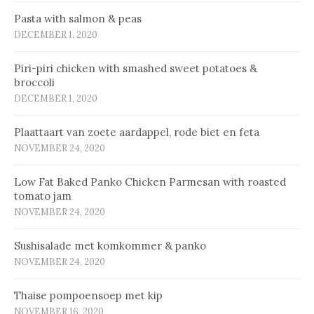
Pasta with salmon & peas
DECEMBER 1, 2020
Piri-piri chicken with smashed sweet potatoes &
broccoli
DECEMBER 1, 2020
Plaat­taart van zoe­te aard­ap­pel, ro­de biet en fe­ta
NOVEMBER 24, 2020
Low Fat Baked Panko Chicken Parmesan with roasted
tomato jam
NOVEMBER 24, 2020
Sus­hi­sa­la­de met kom­kom­mer & pan­ko
NOVEMBER 24, 2020
Thaise pompoensoep met kip
NOVEMBER 16, 2020