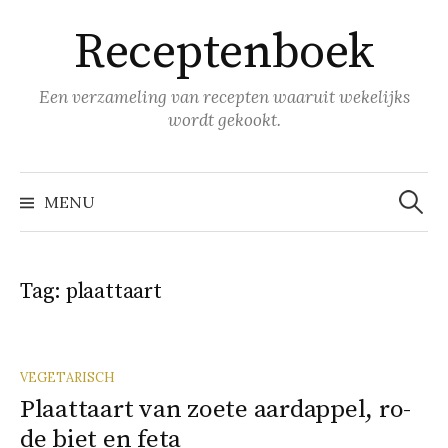
Naar
Receptenboek
inhoud
springen
Een verzameling van recepten waaruit wekelijks
wordt gekookt.
Zoeke
naar:
MENU
Tag:
plaattaart
VEGETARISCH
Plaat­taart van zoe­te aard­ap­pel, ro­
de biet en fe­ta