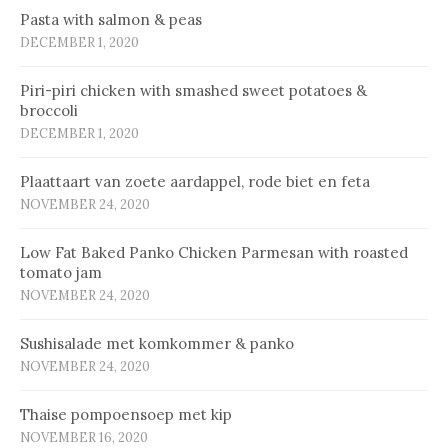
Pasta with salmon & peas
DECEMBER 1, 2020
Piri-piri chicken with smashed sweet potatoes &
broccoli
DECEMBER 1, 2020
Plaat­taart van zoe­te aard­ap­pel, ro­de biet en fe­ta
NOVEMBER 24, 2020
Low Fat Baked Panko Chicken Parmesan with roasted
tomato jam
NOVEMBER 24, 2020
Sus­hi­sa­la­de met kom­kom­mer & pan­ko
NOVEMBER 24, 2020
Thaise pompoensoep met kip
NOVEMBER 16, 2020