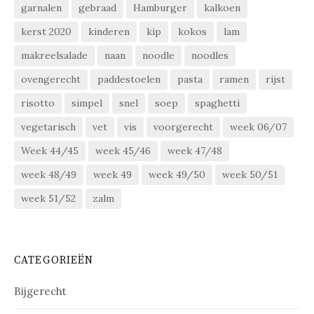
garnalen
gebraad
Hamburger
kalkoen
kerst 2020
kinderen
kip
kokos
lam
makreelsalade
naan
noodle
noodles
ovengerecht
paddestoelen
pasta
ramen
rijst
risotto
simpel
snel
soep
spaghetti
vegetarisch
vet
vis
voorgerecht
week 06/07
Week 44/45
week 45/46
week 47/48
week 48/49
week 49
week 49/50
week 50/51
week 51/52
zalm
CATEGORIEËN
Bijgerecht