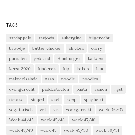
TAGS
aardappels
ansjovis
aubergine
bijgerecht
broodje
butter chicken
chicken
curry
garnalen
gebraad
Hamburger
kalkoen
kerst 2020
kinderen
kip
kokos
lam
makreelsalade
naan
noodle
noodles
ovengerecht
paddestoelen
pasta
ramen
rijst
risotto
simpel
snel
soep
spaghetti
vegetarisch
vet
vis
voorgerecht
week 06/07
Week 44/45
week 45/46
week 47/48
week 48/49
week 49
week 49/50
week 50/51