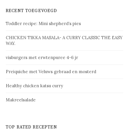
RECENT TOEGEVOEGD
Toddler recipe: Mini shepherd’s pies
CHICKEN TIKKA MASALA- A CURRY CLASSIC THE EASY
WAY.
vis­bur­gers met erw­ten­pu­ree 4-6 jr
Prei­qui­che met Ve­luws ge­braad en mos­terd
Healthy chicken katsu curry
Makreelsalade
TOP RATED RECEPTEN