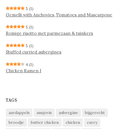
5
(1)
Gemelli with Anchovies, Tomatoes and Mascarpone
5
(1)
Ro­mi­ge ri­sot­to met par­me­zaan & tuin­kers
5
(1)
Stuffed curried aubergines
4
(1)
Chicken Ramen I
TAGS
aardappels
ansjovis
aubergine
bijgerecht
broodje
butter chicken
chicken
curry